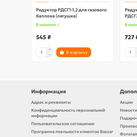
Редуктор РДСГ1-1,2 для газового
Редук
баллона (лягушка)
РДСГ2
В наличии ✓
В нал
545 ₽
727 
В корзину
Информация
Допол
Адрес и реквизиты
Акции
Конфиденциальность персональной
Новости
информации
Подароч
Пользовательское соглашение
Произв
Программа лояльности клиентов Bazzar
Фотога