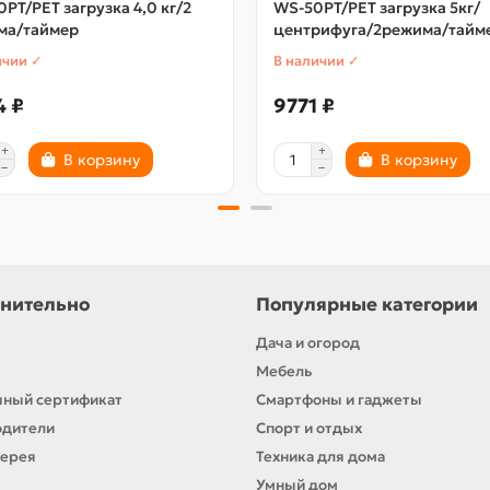
PT/РЕТ загрузка 4,0 кг/2
WS-50PT/РЕТ загрузка 5кг/
ма/таймер
центрифуга/2режима/тайм
ичии ✓
В наличии ✓
4 ₽
9771 ₽
В корзину
В корзину
нительно
Популярные категории
Дача и огород
Мебель
ный сертификат
Смартфоны и гаджеты
одители
Спорт и отдых
лерея
Техника для дома
Умный дом