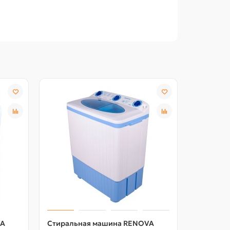
VA
Стиральная машина RENOVA
Стираль