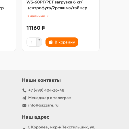
WS-60PT/РЕТ загрузка 6 кг/
WS-70P/
ер
центрифуга/2режима/таймер
загр.7,0к
В наличии ✓
В наличии
11160 ₽
12751 ₽
В корзину
Наши контакты
+7 (499) 404-26-48
Менеджер в телеграм
info@bazzare.ru
Наш адрес
г. Королев, мкр-н Текстильщик, ул.