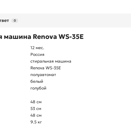
твет
0
я машина Renova WS-35E
12 мес.
Россия
стиральная машина
Renova WS-35E
полуавтомат
белый
голубой
48 см
53 см
48 см
9.5 кг