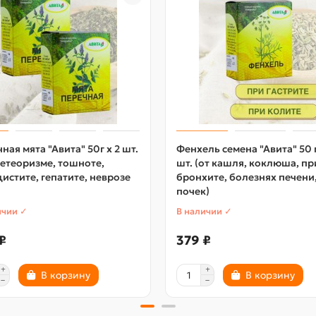
ная мята "Авита" 50г х 2 шт.
Фенхель семена "Авита" 50 г
етеоризме, тошноте,
шт. (от кашля, коклюша, пр
истите, гепатите, неврозе
бронхите, болезнях печени
почек)
ичии ✓
В наличии ✓
₽
379 ₽
В корзину
В корзину