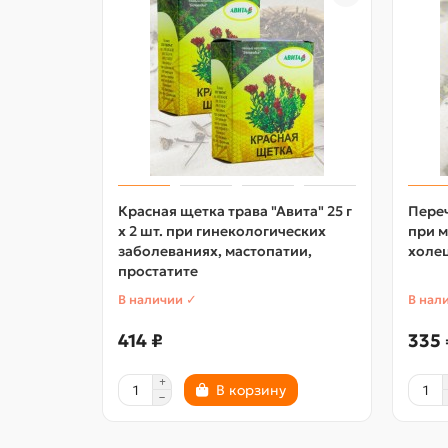
Красная щетка трава "Авита" 25 г
Переч
х 2 шт. при гинекологических
при м
заболеваниях, мастопатии,
холец
простатите
В наличии ✓
В нал
414 ₽
335 
В корзину