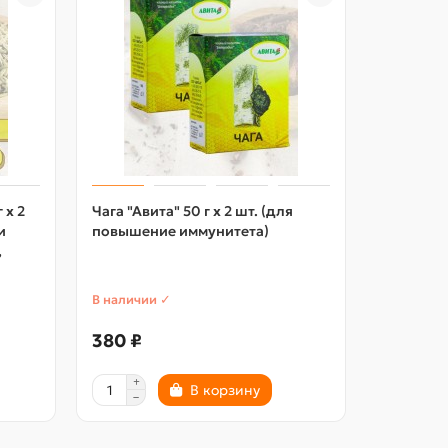
 х 2
Чага "Авита" 50 г х 2 шт. (для
Шлемник 
и
повышение иммунитета)
50 г х 2 
,
сердечно
усталост
В наличии ✓
В наличии
380 ₽
454 ₽
В корзину