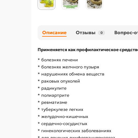
Описание
Отзывы
Вопрос-о
0
Применяется как профилактическое средств
* болезнях печени
* болезнях желчного пузыря
* нарушениях обмена веществ
* раковых опухолей
* радикулите
* полиартрите
* ревматизме
* туберкулезе легких
* желудочно-кишечных
* сердечно-сосудистых
* гинекологических заболеваниях
* для лечения лимфогрануломатоза.