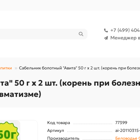
+7 (499) 40
Менеджер в
апитки
Сабельник болотный "Авита" 50 г х 2 шт. (корень при боле
а" 50 г х 2 шт. (корень при болез
евматизме)
Код товара
77399
Артикул
ai-20110315
Производитель
Беловодье