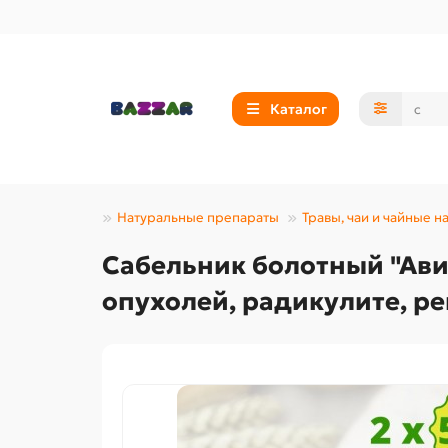
Каталог
ота и здоровье
Натуральные препараты
Травы, чаи и чайные н
Сабельник болотный "Авит
опухолей, радикулите, р