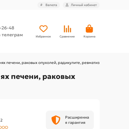
₽
Валюта
Личный кабинет
4-26-48
 телеграм
Избранное
Сравнение
Корзина
знях печени, раковых опухолей, радикулите, ревматизме)
нях печени, раковых
Расширенна
-2
я гарантия
 ООО