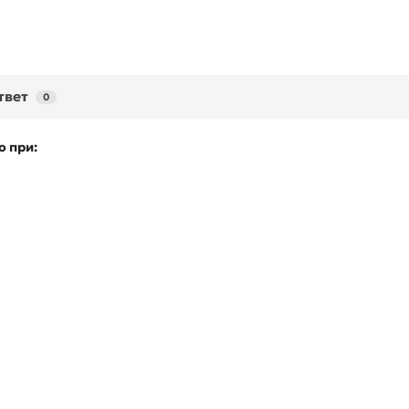
твет
0
о при: