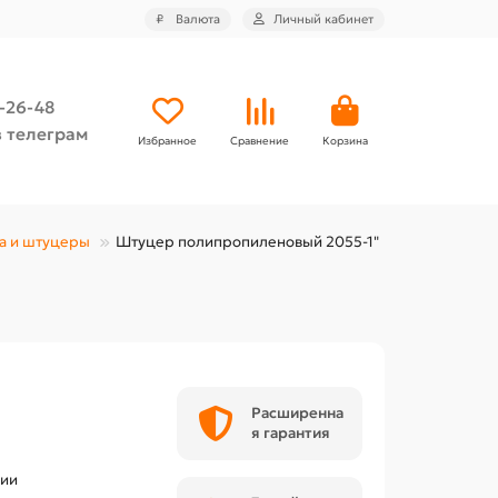
₽
Валюта
Личный кабинет
4-26-48
 телеграм
Избранное
Сравнение
Корзина
а и штуцеры
Штуцер полипропиленовый 2055-1"
Расширенна
я гарантия
чии