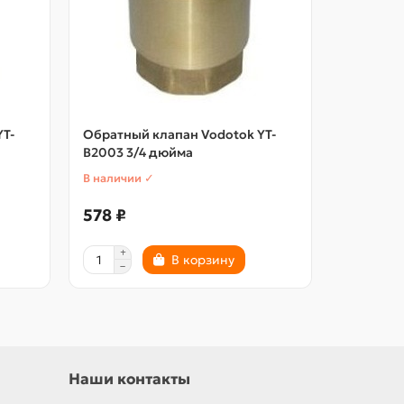
YT-
Обратный клапан Vodotok YT-
Обратный
В2003 3/4 дюйма
В2007 3/
В наличии ✓
В наличии
578 ₽
445 ₽
В корзину
Наши контакты