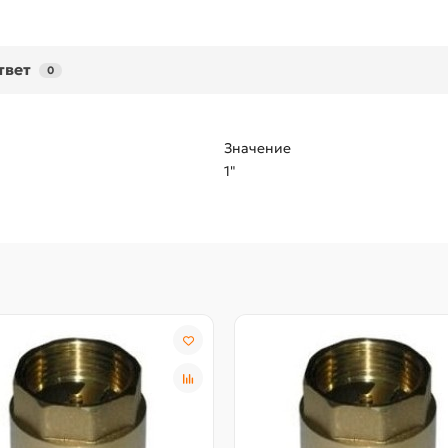
твет
0
Значение
1"