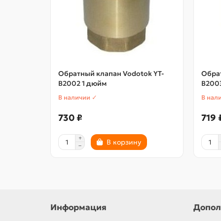
Обратный клапан Vodotok YT-
Обрат
В2002 1 дюйм
В200
В наличии ✓
В нал
730 ₽
719 
В корзину
Информация
Допол