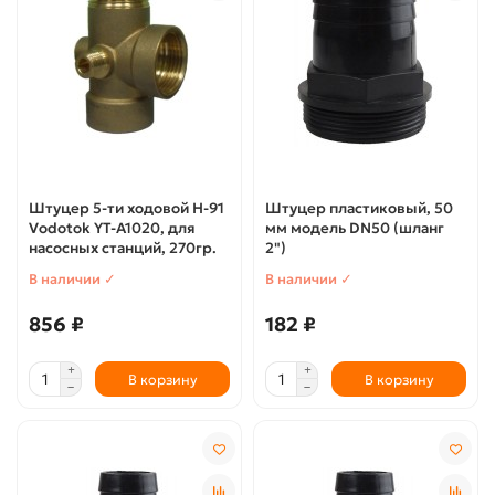
Штуцер 5-ти ходовой H-91
Штуцер пластиковый, 50
Vodotok YT-А1020, для
мм модель DN50 (шланг
насосных станций, 270гр.
2")
В наличии ✓
В наличии ✓
856 ₽
182 ₽
В корзину
В корзину