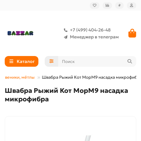
₽
+7 (499) 404-26-48
Менеджер в телеграм
Каталог
, веники, мётлы
Швабра Рыжий Кот МорМ9 насадка микрофибр
Швабра Рыжий Кот МорМ9 насадка
микрофибра