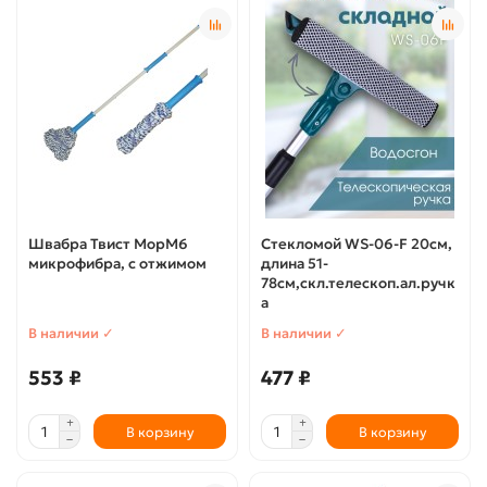
Швабра Твист МорМ6
Стекломой WS-06-F 20см,
микрофибра, с отжимом
длина 51-
78см,скл.телескоп.ал.ручк
а
В наличии ✓
В наличии ✓
553 ₽
477 ₽
В корзину
В корзину