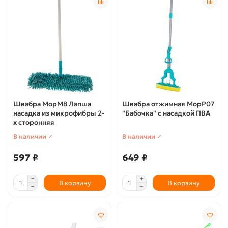
Швабра МорМ8 Лапша
Швабра отжимная МорР07
насадка из микрофибры 2-
"Бабочка" с насадкой ПВА
х сторонняя
В наличии ✓
В наличии ✓
597 ₽
649 ₽
В корзину
В корзину