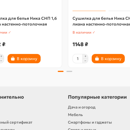
ка для белья Ника СНП 1,6
Сушилка для белья Ника СН
а настенно-потолочная
лиана настенно-потолочна
ичии ✓
В наличии ✓
 ₽
1148 ₽
В корзину
В корзину
нительно
Популярные категории
Дача и огород
Мебель
ный сертификат
Смартфоны и гаджеты
одители
Спорт и отдых