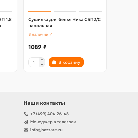
П 1,8
Сушилка для белья Ника СБП2/С
Сушилка 
я
напольная
С наполь
В наличии ✓
В наличии
1089 ₽
1346 ₽
В корзину
Наши контакты
+7 (499) 404-26-48
Менеджер в телеграм
info@bazzare.ru