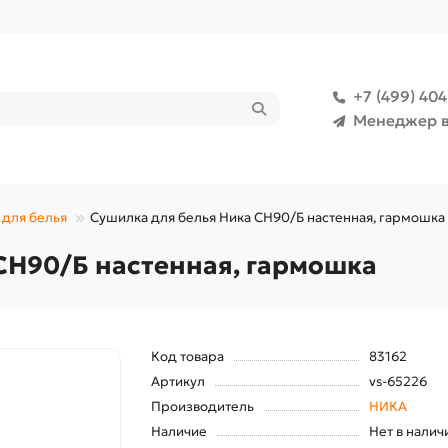
+7 (499) 40
Менеджер в
для белья
Сушилка для белья Ника СН90/Б настенная, гармошка
СН90/Б настенная, гармошка
Код товара
83162
Артикул
vs-65226
Производитель
НИКА
Наличие
Нет в налич