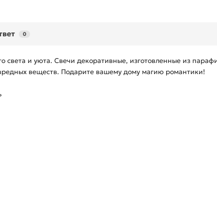
твет
0
го света и уюта. Свечи декоративные, изготовленные из параф
 вредных веществ. Подарите вашему дому магию романтики!
ь