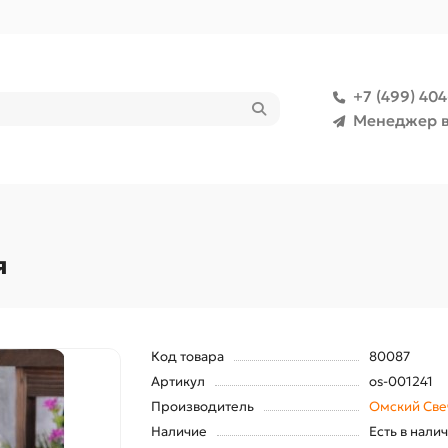
+7 (499) 40
Менеджер в
я
Код товара
80087
Артикул
os-001241
Производитель
Омский Све
Наличие
Есть в нали