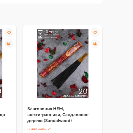
Благовония HEM,
Благово
ода
шестигранники, Сандаловое
шестигр
дерево (Sandalwood)
Опиум (P
В наличии ✓
В наличии