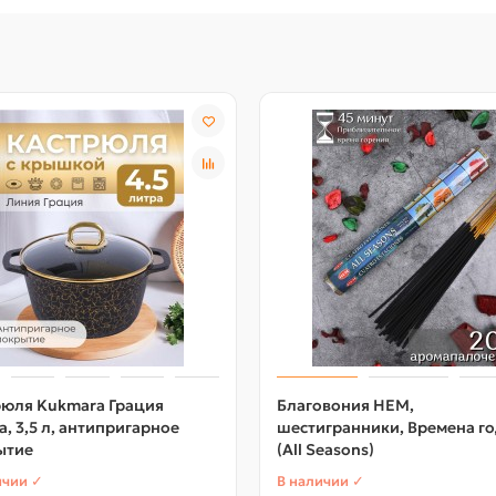
рюля Kukmara Грация
Благовония HEM,
а, 3,5 л, антипригарное
шестигранники, Времена г
ытие
(All Seasons)
ичии ✓
В наличии ✓