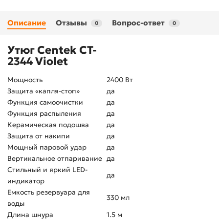
Описание
Отзывы
Вопрос-ответ
0
0
Утюг Centek CT-
2344 Violet
Мощность
2400 Вт
Защита «капля-стоп»
да
Функция самоочистки
да
Функция распыления
да
Керамическая подошва
да
Защита от накипи
да
Мощный паровой удар
да
Вертикальное отпаривание
да
Стильный и яркий LED-
да
индикатор
Емкость резервуара для
330 мл
воды
Длина шнура
1.5 м