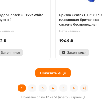
ндер Centek CT-1339 White
Бритва Centek CT-2170 3D-
ружной
плавающая бритвенная
система беспроводная
в наличии
Нет в наличии
2 ₽
1946 ₽
Закончился
Закончился
Показать еще
1
2
3
4
5
>
>|
Показано с 1 по 12 из 51 (всего 5 страниц)