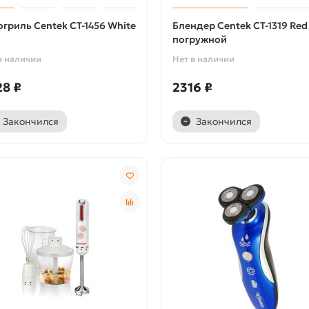
огриль Centek CT-1456 White
Блендер Centek CT-1319 Red
погружной
в наличии
Нет в наличии
28 ₽
2316 ₽
Закончился
Закончился