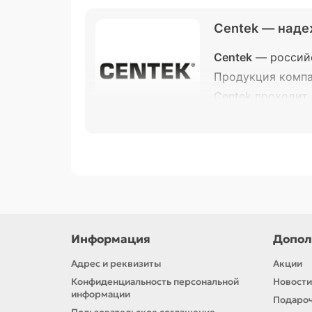
Centek — наде
Centek
— российс
Продукция компа
Centek проходит
стандартам.
Ассортимент в нашем магазине:
✔
Кухонная техника
– аэрогрили, блен
✔
Техника для дома
– пылесосы, утюг
✔
Уход за собой
– фены, бритвы, выпр
Centek
— это оптимальное соотношени
Информация
Допол
комфорта.
Адрес и реквизиты
Акции
Конфиденциальность персональной
Новости
информации
Подароч