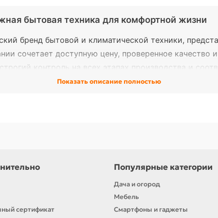
жная бытовая техника для комфортной жизни
кий бренд бытовой и климатической техники, представ
нии сочетает доступную цену, проверенное качество и
 строгий контроль на всех этапах производства и соо
Показать описание полностью
деры, мультиварки, хлебопечи, чайники
и, увлажнители воздуха
ямители для волос
е цены и качества, гарантия надежности и широкий в
нительно
Популярные категории
Дача и огород
Мебель
ный сертификат
Смартфоны и гаджеты