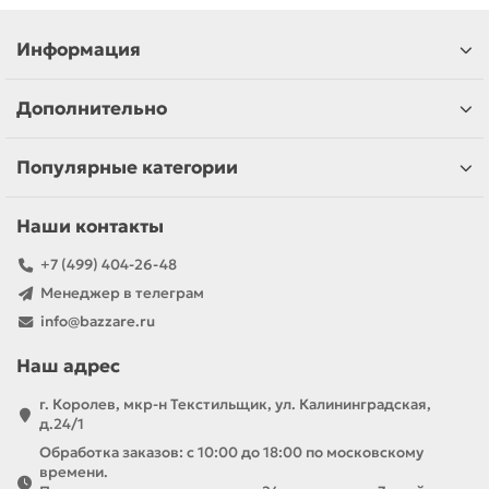
фармацевтическую продукцию. В-Мин
производит более 300 наименований
Информация
продукции для 60+ заказчиков из России и
других стран, обеспечивая высокое качество
Дополнительно
благодаря современным системам контроля
(GMP, ISO 9001) и собственной аналитической
Популярные категории
лаборатории.
Наши контакты
Ассортимент в нашем магазине:
+7 (499) 404-26-48
Сушеный топинамбур
— натуральный
Менеджер в телеграм
продукт с высоким содержанием инулина
info@bazzare.ru
В-Мин — это
надежный производитель
,
Наш адрес
сочетающий многолетний опыт с
г. Королев, мкр-н Текстильщик, ул. Калининградская,
современными технологиями. Компания
д.24/1
предлагает качественные продукты для
Обработка заказов: с 10:00 до 18:00 по московскому
времени.
здоровья, производимые по международным