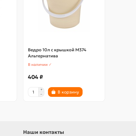
Ведро 10л с крышкой М374
Ведро 12
Альтернатива
клубника
В наличии ✓
В наличии
404 ₽
1553 ₽
В корзину
Наши контакты