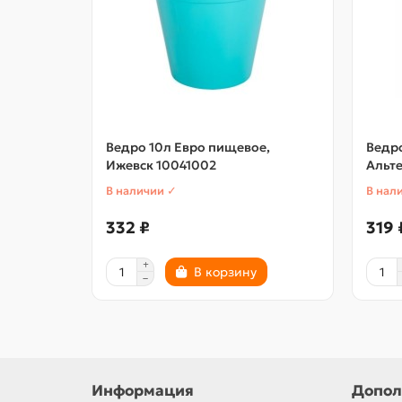
Ведро 10л Евро пищевое,
Ведр
Ижевск 10041002
Альт
В наличии ✓
В нал
332 ₽
319 
В корзину
Информация
Допол