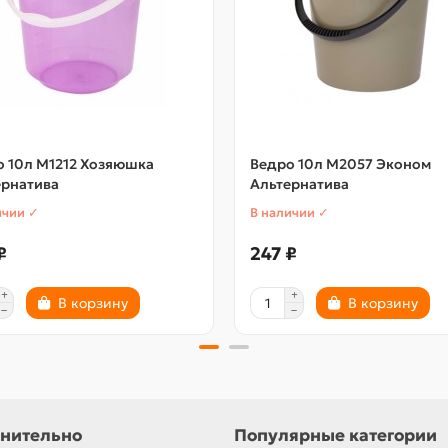
о 10л М1212 Хозяюшка
Ведро 10л М2057 Эконом
ернатива
Альтернатива
ичии ✓
В наличии ✓
₽
247 ₽
В корзину
В корзину
нительно
Популярные категории