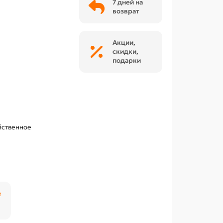
7 дней на
возврат
Акции,
скидки,
подарки
йственное
₽