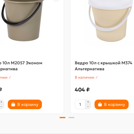
о 10л М2057 Эконом
Ведро 10л с крышкой М374
ернатива
Альтернатива
ичии ✓
В наличии ✓
₽
404 ₽
В корзину
В корзину