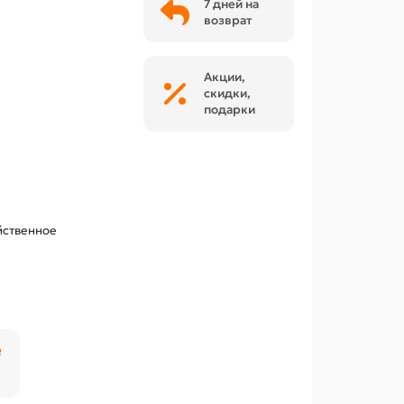
7 дней на
возврат
Акции,
скидки,
подарки
йственное
₽