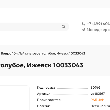
+7 (499) 40
Менеджер в
Ведро 10л Лайт, матовое, голубое, Ижевск 10033043
 голубое, Ижевск 10033043
Код товара
80746
Артикул
vs-80567
Производитель
РАДИАН
Наличие
Нет в налич