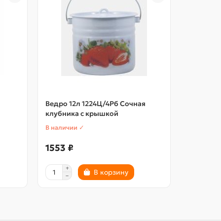
Ведро 12л 1224Ц/4Рб Сочная
Ведро 1
клубника с крышкой
Альтерна
В наличии ✓
В наличии
1553 ₽
493 ₽
В корзину