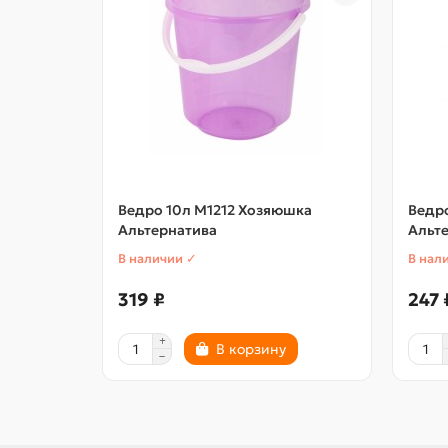
Ведро 10л М1212 Хозяюшка
Ведр
Альтернатива
Альт
В наличии ✓
В нал
319 ₽
247 
В корзину