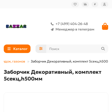
₽
+7 (499) 404-26-48
Менеджер в телеграм
Каталог
рядок, газонов
Заборчик Декоративный, комплект 5секц,h500м
Заборчик Декоративный, комплект
5секц,h500мм