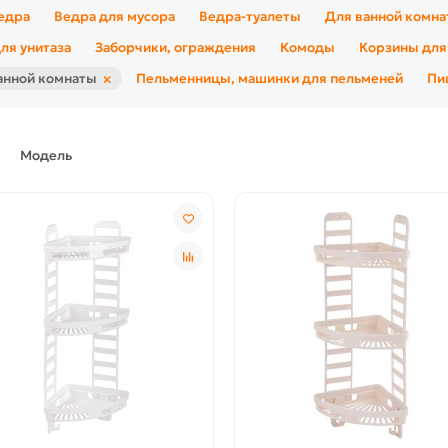
едра
Ведра для мусора
Ведра-туалеты
Для ванной комна
ля унитаза
Заборчики, ограждения
Комоды
Корзины для
×
анной комнаты
Пельменницы, машинки для пельменей
Пи
Модель