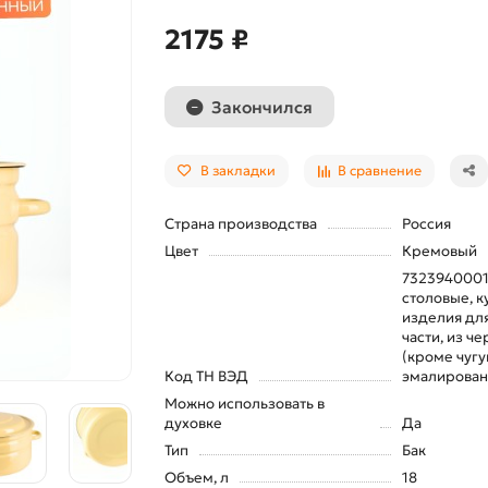
2175 ₽
Закончился
В закладки
В сравнение
Страна производства
Россия
Цвет
Кремовый
7323940001
столовые, к
изделия для
части, из ч
(кроме чугу
Код ТН ВЭД
эмалирова
Можно использовать в
духовке
Да
Тип
Бак
Объем, л
18