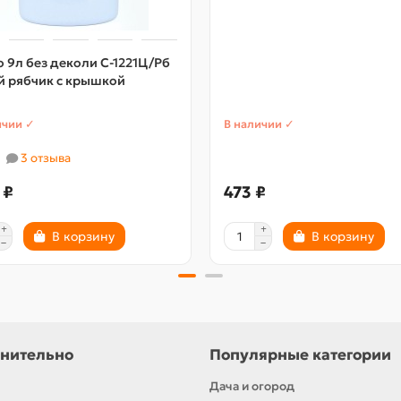
 9л без деколи С-1221Ц/Рб
й рябчик с крышкой
ичии ✓
В наличии ✓
3 отзыва
 ₽
473 ₽
В корзину
В корзину
нительно
Популярные категории
Дача и огород