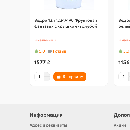
Ведро 12л 1224/4Рб Фруктовая
Ведро
фантазия с крышкой - голубой
Белы
В наличии ✓
В нал
5.0
1 отзыв
5.0
1577 ₽
1156
В корзину
Информация
Допол
Адрес и реквизиты
Акции