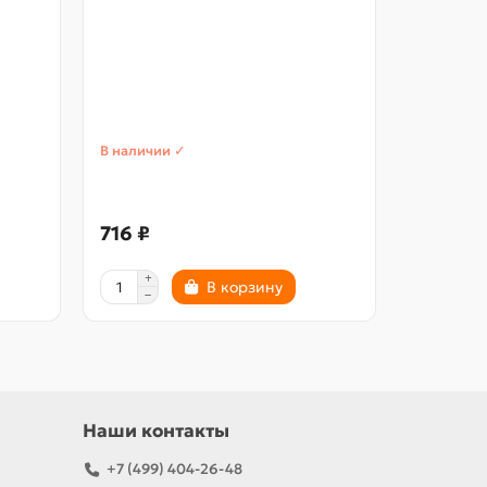
Коврик 
ребристы
х 60 см, 
В наличии ✓
В наличии
716 ₽
361 ₽
В корзину
Наши контакты
+7 (499) 404-26-48