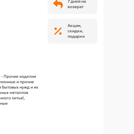
7 дней на
возврат
Акции,
скидки,
подарки
 - Прочие изделия
ухонные и прочие
 бытовых нужд и их
ерных металлов
нного литья),
нные