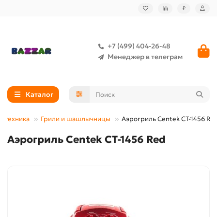
₽
+7 (499) 404-26-48
Менеджер в телеграм
Каталог
я техника
Грили и шашлычницы
Аэрогриль Centek CT-1456 Re
Аэрогриль Centek CT-1456 Red