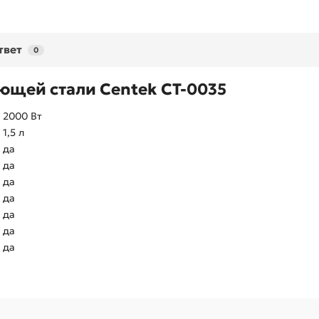
твет
0
ющей стали Centek CT-0035
2000 Вт
1,5 л
да
да
да
да
да
да
да