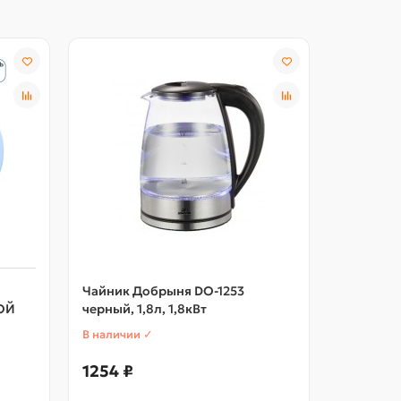
Чайник Добрыня DO-1253
Чайник Ч
БОЙ
черный, 1,8л, 1,8кВт
1,8кВт ди
В наличии ✓
В наличии
1254 ₽
1009 ₽