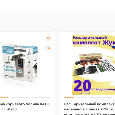
ема корневого полива RATO
Расширительный комплект
I IZSK265
капельного полива ЖУК от
водопровода, на 20 растен