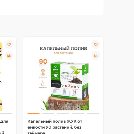
 для
Капельный полив ЖУК от
Штуцер д
емкости 90 растений, без
ий,
таймера