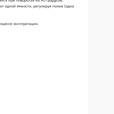
нга при поворотах на 90 градусов.
от одной ёмкости, регулируя полив (одна
роцессе эксплуатации.