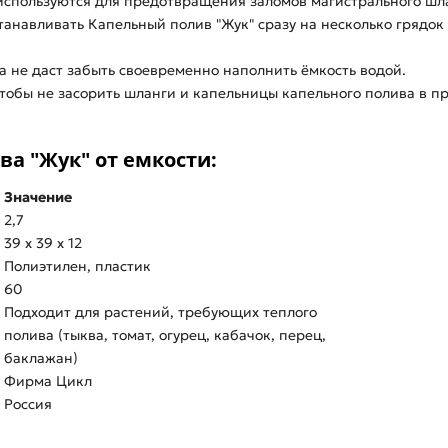
используются для предотвращения заломов магистрального шла
танавливать Капельный полив "Жук" сразу на несколько грядок 
а не даст забыть своевременно наполнить ёмкость водой.
чтобы не засорить шланги и капельницы капельного полива в п
а "Жук" от емкости:
Значение
2,7
39 х 39 х 12
Полиэтилен, пластик
60
Подходит для растений, требующих теплого
полива (тыква, томат, огурец, кабачок, перец,
баклажан)
Фирма Цикл
Россия