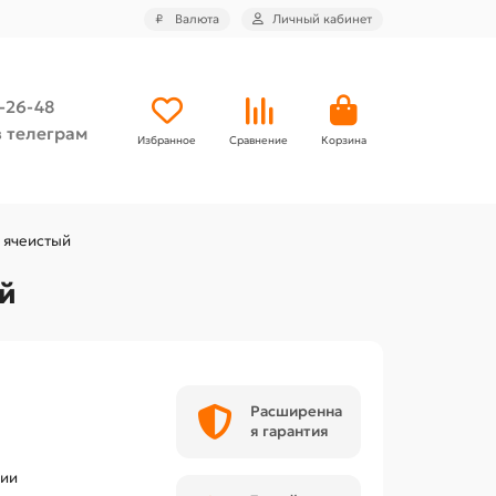
₽
Валюта
Личный кабинет
4-26-48
 телеграм
Избранное
Сравнение
Корзина
 ячеистый
ый
Расширенна
я гарантия
чии