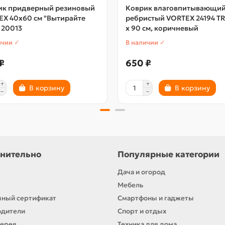
ик придверный резиновый
Коврик влаговпитывающи
EX 40х60 см "Вытирайте
ребристый VORTEX 24194 TRI
 20013
х 90 см, коричневый
ичии ✓
В наличии ✓
₽
650 ₽
В корзину
В корзину
нительно
Популярные категории
Дача и огород
Мебель
ный сертификат
Смартфоны и гаджеты
одители
Спорт и отдых
лерея
Техника для дома