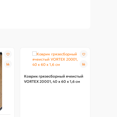
Коврик грязесборный ячеистый
Коврик г
VORTEX 20001, 40 х 60 х 1,6 см
VORTEX 20