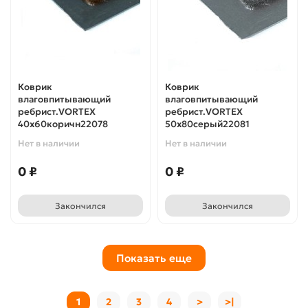
Коврик
Коврик
влаговпитывающий
влаговпитывающий
ребрист.VORTEX
ребрист.VORTEX
40х60коричн22078
50х80серый22081
Нет в наличии
Нет в наличии
0 ₽
0 ₽
Закончился
Закончился
Показать еще
1
2
3
4
>
>|