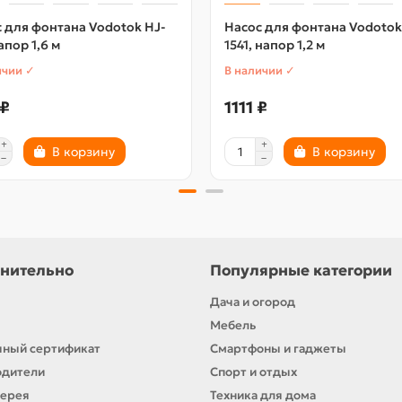
 для фонтана Vodotok HJ-
Насос для фонтана Vodotok
напор 1,6 м
1541, напор 1,2 м
ичии ✓
В наличии ✓
 ₽
1111 ₽
В корзину
В корзину
нительно
Популярные категории
Дача и огород
Мебель
ный сертификат
Смартфоны и гаджеты
одители
Спорт и отдых
лерея
Техника для дома