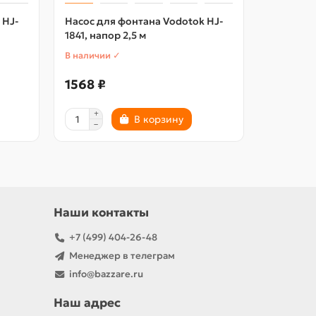
 HJ-
Насос для фонтана Vodotok HJ-
Насос дл
1841, напор 2,5 м
4500, нап
В наличии ✓
В наличии
1568 ₽
3355 ₽
В корзину
Наши контакты
+7 (499) 404-26-48
Менеджер в телеграм
info@bazzare.ru
Наш адрес