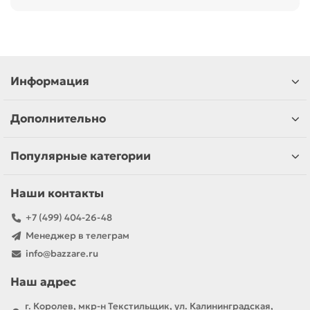
Предприятие сочетает многолетние традиции
металлообработки с современными
технологиями (роботизированная сварка,
порошковая окраска), предлагая продукты для
Информация
дома, медицины, HoReCa и активного отдыха.
В нашем ассортименте представлено:
Дополнительно
Кровати-тумбы
Популярные категории
Электронасосы «Ручеёк-Техноприбор»
Наши контакты
Продукция
Olsa
– это:
✓ Прочный металлокаркас с антикоррозийным
+7 (499) 404-26-48
покрытием
Менеджер в телеграм
info@bazzare.ru
✓ Эргономичный дизайн и
многофункциональность
Наш адрес
✓ Соответствие ГОСТ и медицинским
г. Королев, мкр-н Текстильщик, ул. Калининградская,