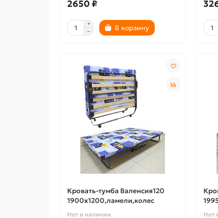
2650 ₽
32
В корзину
Кровать-тумба Валенсия120
Кро
1900х1200,ламели,колес
199
Нет в наличии
Нет 