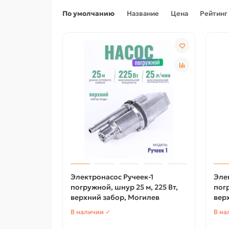
По умолчанию
Название
Цена
Рейтинг
Электронасос Ручеек-1
Эле
погружной, шнур 25 м, 225 Вт,
погр
верхний забор, Могилев
вер
В наличии ✓
В на