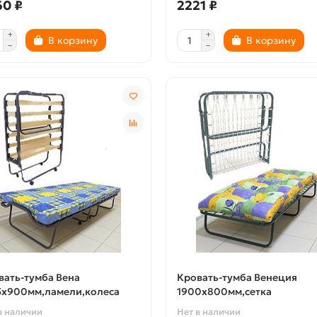
60 ₽
2221 ₽
В корзину
В корзину
вать-тумба Вена
Кровать-тумба Венеция
5х900мм,ламели,колеса
1900х800мм,сетка
в наличии
Нет в наличии