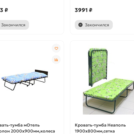
3 ₽
3991 ₽
Закончился
Закончился
вать-тумба мОтель
Кровать-тумба Неаполь
олон 2000х900мм,колеса
1900х800мм,сетка