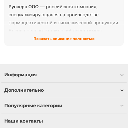
Рускерн ООО
— российская компания,
специализирующаяся на производстве
фармацевтической и гигиенической продукции.
Бренд предлагает широкий ассортимент
средств для медицинского и бытового
Показать описание полностью
применения, включая антисептики, масла и
другие препараты. Продукция Рускерн
отличается
высоким качеством, безопасностью
и доступностью
, что делает ее востребованной
Информация
как среди медицинских учреждений, так и
среди частных потребителей.
Дополнительно
Ассортимент в нашем магазине:
Популярные категории
Антисептики:
хлоргексидин
Масла:
вазелиновое, касторовое
Наши контакты