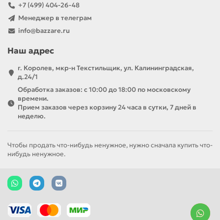
Гигиенические средства:
глицерин, аммиак
+7 (499) 404-26-48
Соль для ванн:
борная кислота
Менеджер в телеграм
info@bazzare.ru
Рускерн ООО — это
надежный производитель
,
Наш адрес
предлагающий качественные
фармацевтические и гигиенические продукты.
г. Королев, мкр-н Текстильщик, ул. Калининградская,
д.24/1
Бренд сочетает
строгий контроль качества
с
Обработка заказов: с 10:00 до 18:00 по московскому
доступными ценами, что делает его продукцию
времени.
популярной среди потребителей и медицинских
Прием заказов через корзину 24 часа в сутки, 7 дней в
неделю.
организаций.
Рускерн — забота о здоровье и гигиене без
Чтобы продать что-нибудь ненужное, нужно сначала купить что-
нибудь ненужное.
компромиссов!