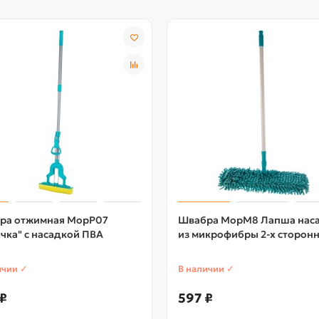
ра отжимная МорР07
Швабра МорМ8 Лапша нас
чка" с насадкой ПВА
из микрофибры 2-х сторон
ичии ✓
В наличии ✓
₽
597 ₽