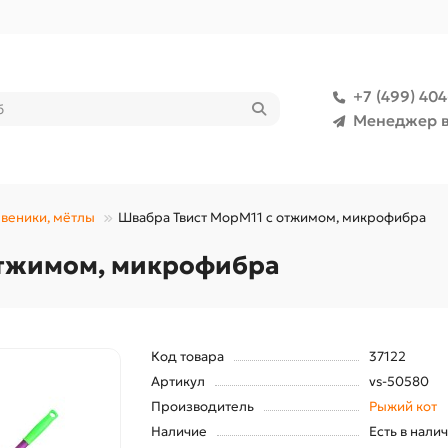
+7 (499) 40
Менеджер в
веники, мётлы
Швабра Твист МорМ11 с отжимом, микрофибра
отжимом, микрофибра
Код товара
37122
Артикул
vs-50580
Производитель
Рыжий кот
Наличие
Есть в нали