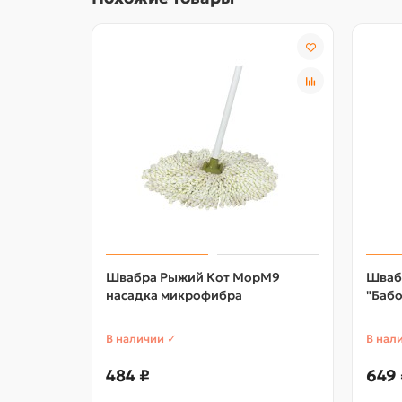
Швабра Рыжий Кот МорМ9
Шваб
насадка микрофибра
"Бабо
В наличии ✓
В нал
484 ₽
649 