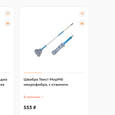
адка
Швабра Твист МорМ6
Швабра 
няя
микрофибра, с отжимом
микрофиб
ручка
В наличии ✓
В наличии
553 ₽
501 ₽