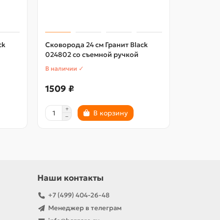
ck
Сковорода 24 см Гранит Black
Сковород
024802 со съемной ручкой
026802 с
В наличии ✓
В наличии
1509 ₽
1645 ₽
В корзину
Наши контакты
+7 (499) 404-26-48
Менеджер в телеграм