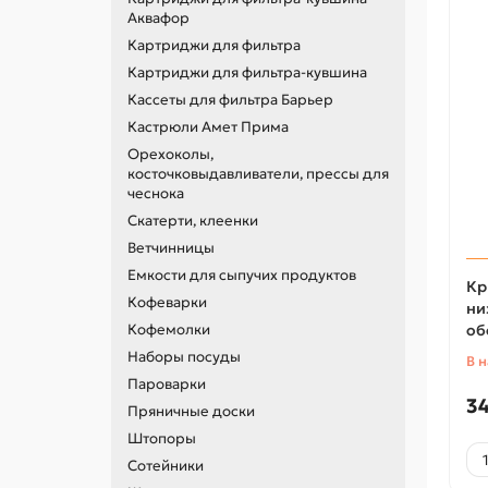
Аквафор
Картриджи для фильтра
Картриджи для фильтра-кувшина
Кассеты для фильтра Барьер
Кастрюли Амет Прима
Орехоколы,
косточковыдавливатели, прессы для
чеснока
Скатерти, клеенки
Ветчинницы
Емкости для сыпучих продуктов
Кр
Кофеварки
ни
Кофемолки
об
Наборы посуды
В 
Пароварки
34
Пряничные доски
Штопоры
Сотейники