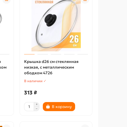
я
Крышка d26 см стеклянная
дком
низкая, с металлическим
ободком 4726
В наличии ✓
313 ₽
В корзину