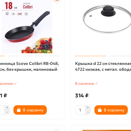
инница Scovo Colibri RB-048,
Крышка d 22 см стеклянна
 см, без крышки, малиновый
4722 низкая, с метал. обо
наличии ✓
В наличии ✓
1 ₽
314 ₽
В корзину
В корзину