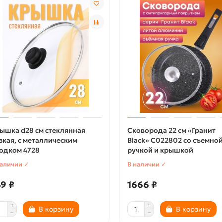
ышка d28 см стеклянная
Сковорода 22 см «Гранит
зкая, с металлическим
Black» С022802 со съемно
одком 4728
ручкой и крышкой
наличии ✓
В наличии ✓
9 ₽
1666 ₽
В корзину
В корзину