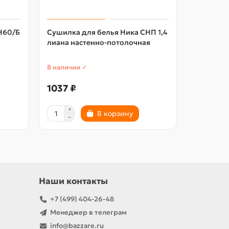
Н60/Б
Сушилка для белья Ника СНП 1,4
Сушилка 
лиана настенно-потолочная
лиана на
В наличии ✓
В наличии
1037 ₽
1062 ₽
В корзину
Наши контакты
+7 (499) 404-26-48
Менеджер в телеграм
info@bazzare.ru