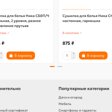
лка для белья Ника СБ8П/Ч
Сушилка для белья Ника С
ьная, 2 уровня, разное
настенная, гармошка
авление прутьев
ичии ✓
В наличии ✓
 ₽
875 ₽
В корзину
В корзину
нительно
Популярные категории
Дача и огород
Мебель
ный сертификат
Смартфоны и гаджеты