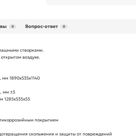
ывы
Вопрос-ответ
0
0
спашными створками.
 открытом воздухе.
 мм 1890х535х1140
, мм ±5
м 1285х535х55
антикоррозийным покрытием
едотвращения скольжения и защиты от повреждений