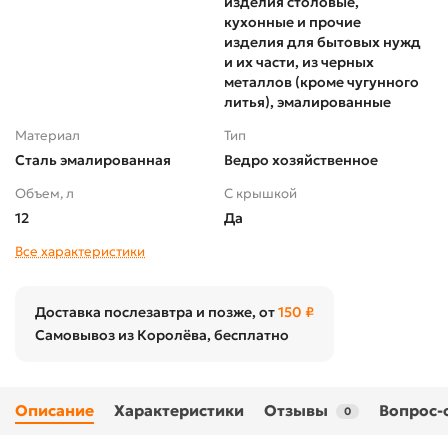
изделия столовые,
кухонные и прочие
изделия для бытовых нужд
и их части, из черных
металлов (кроме чугунного
литья), эмалированные
Материал
Тип
Сталь эмалированная
Ведро хозяйственное
Объем, л
С крышкой
12
Да
Все характеристики
Доставка послезавтра и позже, от
150 ₽
Самовывоз из Королёва, бесплатно
Описание
Характеристики
Отзывы
Вопрос-
0