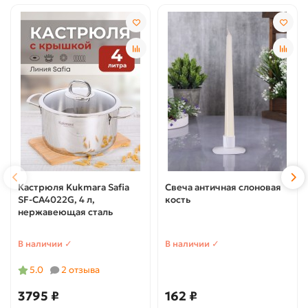
Кастрюля Kukmara Safia
Свеча античная слоновая
SF-CA4022G, 4 л,
кость
нержавеющая сталь
В наличии ✓
В наличии ✓
5.0
2 отзыва
3795 ₽
162 ₽