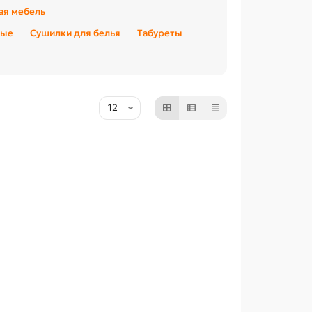
ая мебель
ные
Сушилки для белья
Табуреты