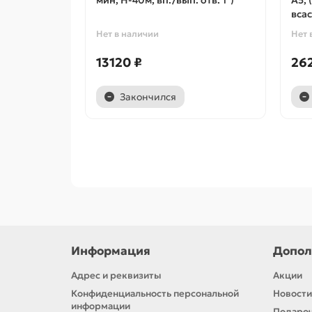
мин, H-40м, вп./вып. отв. 1")
A5, 
всас
Нет в наличии
Нет 
13120 ₽
26
Закончился
Информация
Допол
Адрес и реквизиты
Акции
Конфиденциальность персональной
Новости
информации
Подароч