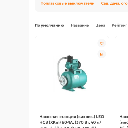
Поплавковые выключатели
Сад, дача, ог
По умолчанию
Название
Цена
Рейтинг
Насосная станция (вихрев.) LEO
Нас
НСВ (XKm) 60-1А, (370 Вт, 40 л/
(мн