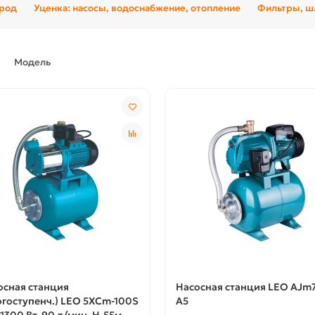
ород
Уценка: насосы, водоснабжение, отопление
Фильтры, шл
Модель
осная станция
Насосная станция LEO AJm
огоступенч.) LEO 5XCm-100S
A5