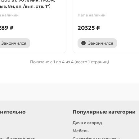
(1300 Вт, 90 л/мин, Н-55м,
ыв. 8м, вп./вып. отв. 1")
в наличии
Нет в наличии
289 ₽
20325 ₽
Закончился
Закончился
Показано с 1 по 4 из 4 (всего 1 страниц)
нительно
Популярные категории
Дача и огород
Мебель
ный сертификат
Смартфоны и гаджеты