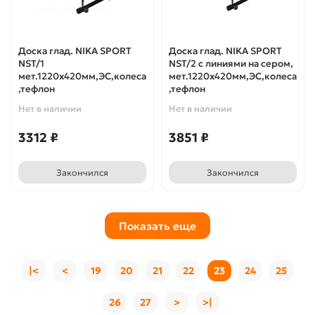
Доска глад. NIKA SPORT
Доска глад. NIKA SPORT
NST/1
NST/2 с линиями на сером,
мет.1220х420мм,ЭС,колеса
мет.1220х420мм,ЭС,колеса
,тефлон
,тефлон
Нет в наличии
Нет в наличии
3312 ₽
3851 ₽
Закончился
Закончился
Показать еще
|<
<
19
20
21
22
23
24
25
26
27
>
>|