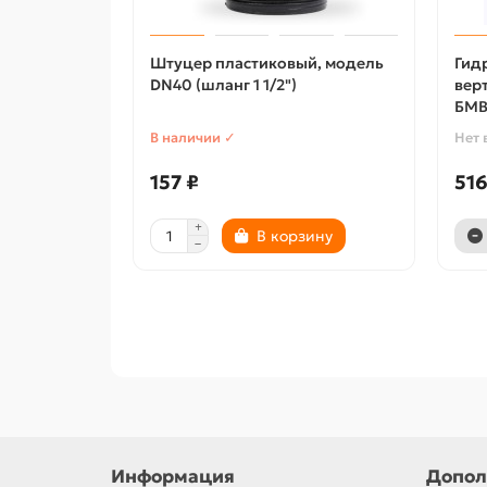
Штуцер пластиковый, модель
Гид
DN40 (шланг 1 1/2")
вер
БМВ
В наличии ✓
Нет 
157 ₽
516
В корзину
Информация
Допол