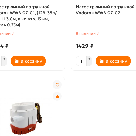
ос трюмный погружной
Насос трюмный погружной
tok WWB-07101, (12В, 35л/
Vodotok WWB-07102
 H-3.8м, вып.отв. 19мм,
ль 0.75м).
личии ✓
В наличии ✓
4 ₽
1429 ₽
В корзину
В корзину