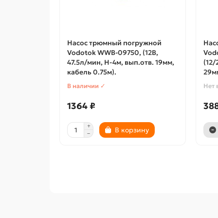
Насос трюмный погружной
Нас
Vodotok WWB-09750, (12В,
Vod
47.5л/мин, H-4м, вып.отв. 19мм,
(12/
кабель 0.75м).
29мм
В наличии ✓
Нет 
1364 ₽
388
В корзину