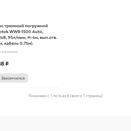
ос трюмный погружной
otok WWB-1500 Auto,
24В, 95л/мин, H-4м, вып.отв.
, кабель 0.75м).
в наличии
8 ₽
Закончился
Показано с 1 по 6 из 6 (всего 1 страниц)