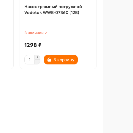
Насос трюмный погружной
Vodotok WWB-07360 (12В)
В наличии ✓
1298 ₽
В корзину