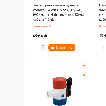
Насос трюмный погружной
Нас
Vodotok WWB-06928, (12/24В,
Vodo
190л/мин, H-5м, вып.отв. 32мм,
мин,
кабель 1.2м).
кабе
В наличии ✓
В на
4964 ₽
136
В корзину