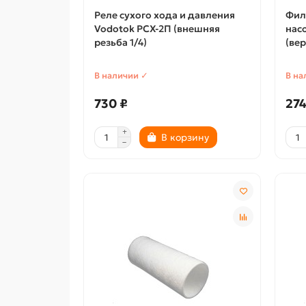
Реле сухого хода и давления
Фил
Vodotok РСХ-2П (внешняя
нас
резьба 1/4)
(ве
В наличии ✓
В на
730 ₽
274
В корзину