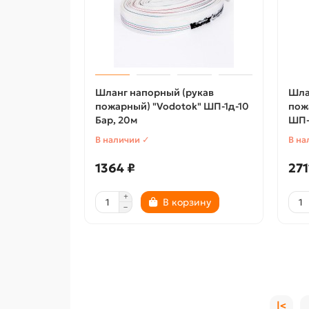
Шланг напорный (рукав
Шла
пожарный) "Vodotok" ШП-1д-10
пож
Бар, 20м
ШП-1
В наличии ✓
В на
1364 ₽
271
В корзину
|<