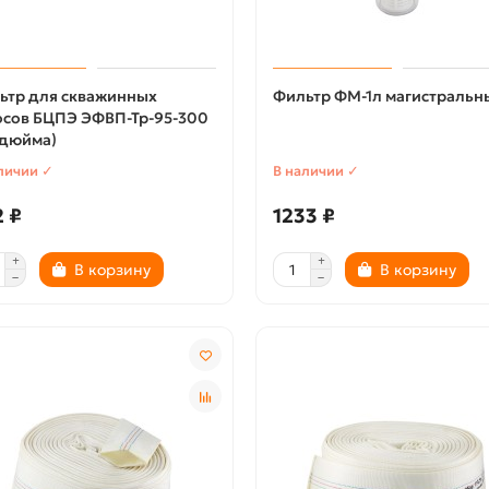
ьтр для скважинных
Фильтр ФМ-1л магистральн
осов БЦПЭ ЭФВП-Тр-95-300
 дюйма)
личии ✓
В наличии ✓
 ₽
1233 ₽
В корзину
В корзину