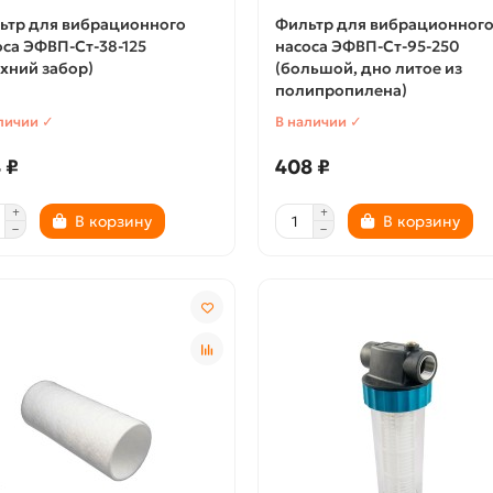
ьтр для вибрационного
Фильтр для вибрационног
оса ЭФВП-Ст-38-125
насоса ЭФВП-Ст-95-250
рхний забор)
(большой, дно литое из
полипропилена)
личии ✓
В наличии ✓
 ₽
408 ₽
В корзину
В корзину