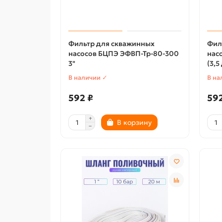
Фильтр для скважинных
Фил
насосов БЦПЭ ЭФВП-Тр-80-300
нас
3"
(3,5
В наличии ✓
В на
592 ₽
592
В корзину