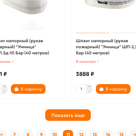
нг напорный (рукав
Шланг напорный (рукав
арный) "Умница"
пожарный) "Умница" ШП-2,
.5д-10 Бар (40 метров)
Бар (40 метров)
личии ✓
В наличии ✓
1 ₽
3888 ₽
В корзину
В корзину
Показать еще
<
7
8
9
10
11
12
13
14
15