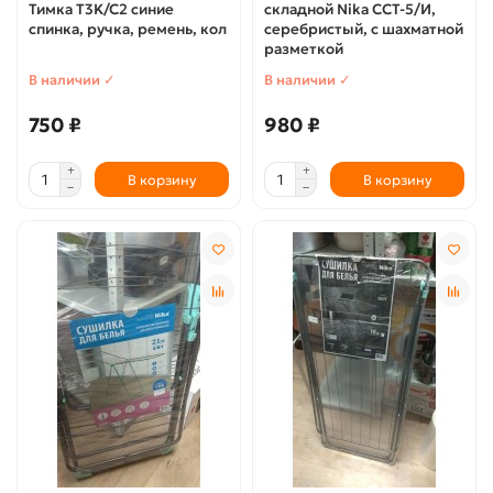
Тимка T3K/C2 синие
складной Nika ССТ-5/И,
спинка, ручка, ремень, кол
серебристый, с шахматной
разметкой
В наличии ✓
В наличии ✓
750 ₽
980 ₽
В корзину
В корзину