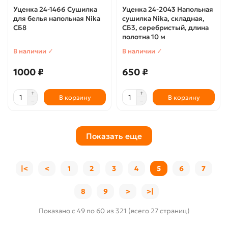
Уценка 24-1466 Сушилка
Уценка 24-2043 Напольная
для белья напольная Nika
сушилка Nika, складная,
СБ8
СБ3, серебристый, длина
полотна 10 м
В наличии ✓
В наличии ✓
1000 ₽
650 ₽
В корзину
В корзину
Показать еще
|<
<
1
2
3
4
5
6
7
8
9
>
>|
Показано с 49 по 60 из 321 (всего 27 страниц)