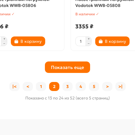
otok WWB-05806
Vodotok WWB-05808
личии ✓
В наличии ✓
6 ₽
3355 ₽
В корзину
В корзину
Показать еще
|<
<
1
2
3
4
5
>
>|
Показано с 13 по 24 из 52 (всего 5 страниц)