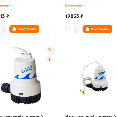
личии ✓
В наличии ✓
13 ₽
19853 ₽
В корзину
В корзину
ос трюмный погружной
Насос трюмный погружной