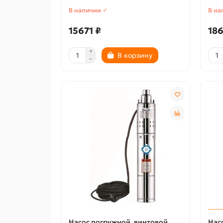
В наличии ✓
В на
15671 ₽
186
В корзину
Насос погружной, винтовой
Нас