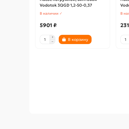
Vodotok 3QGD 1,2-50-0,37
Vod
В наличии ✓
В на
5901 ₽
231
В корзину