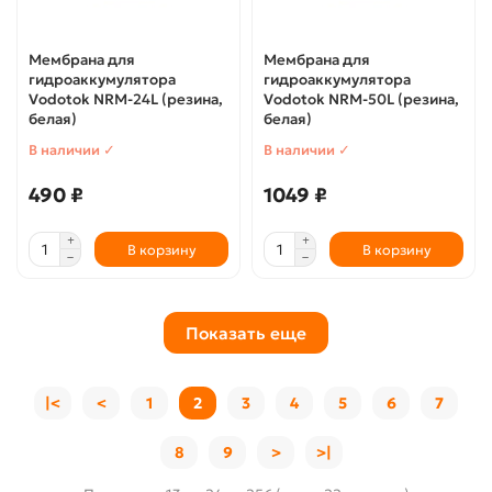
Мембрана для
Мембрана для
гидроаккумулятора
гидроаккумулятора
Vodotok NRM-24L (резина,
Vodotok NRM-50L (резина,
белая)
белая)
В наличии ✓
В наличии ✓
490 ₽
1049 ₽
В корзину
В корзину
Показать еще
|<
<
1
2
3
4
5
6
7
8
9
>
>|