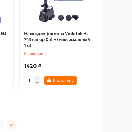
 HJ-
Насос для фонтана Vodotok HJ-
743 напор 0,6 м (максимальный
1 м)
В наличии ✓
1420 ₽
В корзину
>
>|