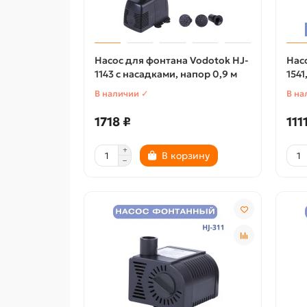
Насос для фонтана Vodotok HJ-
Нас
1143 с насадками, напор 0,9 м
1541
В наличии ✓
В на
1718 ₽
111
В корзину