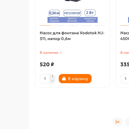
Насос для фонтана Vodotok HJ-
Нас
311, напор 0,6м
4500
В наличии ✓
В на
520 ₽
335
В корзину
|<