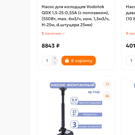
Насос для колодцев Vodotok
Нас
QDX 1,5-25-0,55А (с поплавком),
дав
(550Вт, max. 6м3/ч, ном. 1,5м3/ч,
(10 
Н-25м, d.штуцера 25мм)
В наличии ✓
В на
8843 ₽
401
В корзину