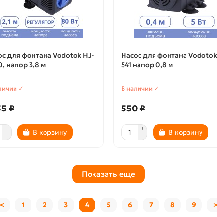
ос для фонтана Vodotok HJ-
Насос для фонтана Vodotok
, напор 3,8 м
541 напор 0,8 м
личии ✓
В наличии ✓
5 ₽
550 ₽
В корзину
В корзину
Показать еще
<
1
2
3
4
5
6
7
8
9