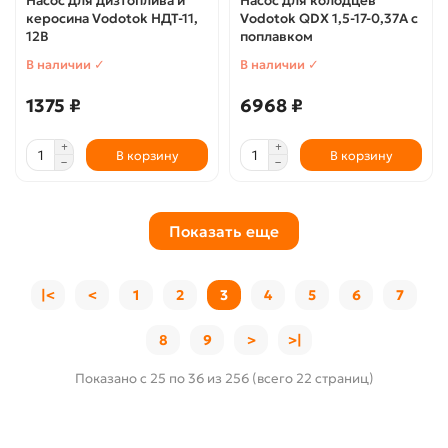
Насос для дизтоплива и
Насос для колодцев
керосина Vodotok НДТ-11,
Vodotok QDX 1,5-17-0,37А с
12В
поплавком
В наличии ✓
В наличии ✓
1375 ₽
6968 ₽
В корзину
В корзину
Показать еще
|<
<
1
2
3
4
5
6
7
8
9
>
>|
Показано с 25 по 36 из 256 (всего 22 страниц)