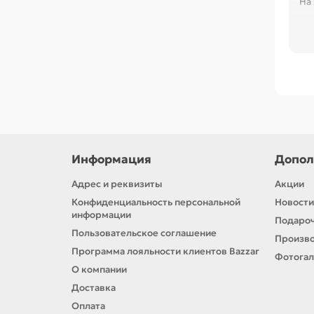
На
Информация
Допол
В
Адрес и реквизиты
Акции
Вы
обр
Конфиденциальность персональной
Новости
ну
информации
Подароч
Пользовательское соглашение
Ре
Произв
1,5
Программа лояльности клиентов Bazzar
Фотога
П
О компании
Доставка
Что
ме
Оплата