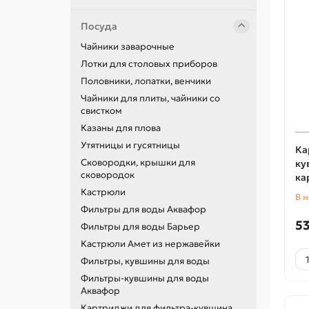
Посуда
Чайники заварочные
Лотки для столовых приборов
Половники, лопатки, венчики
Чайники для плиты, чайники со
свистком
Казаны для плова
Утятницы и гусятницы
Ка
Сковородки, крышки для
ку
сковородок
ка
Кастрюли
В 
Фильтры для воды Аквафор
53
Фильтры для воды Барьер
Кастрюли Амет из нержавейки
Фильтры, кувшины для воды
Фильтры-кувшины для воды
Аквафор
Картриджи для фильтра-кувшина