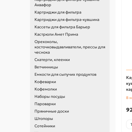
Аквафор
Картриджи для фильтра
Картриджи для фильтра-кувшина
Кассеты для фильтра Барьер
Кастрюли Амет Прима
Орехоколы,
косточковыдавливатели, прессы для
чеснока
Скатерти, клеенки
Ветчинницы
Емкости для сыпучих продуктов
Ка
Кофеварки
ку
Кофемолки
ка
Наборы посуды
В 
Пароварки
9
Пряничные доски
Штопоры
Сотейники