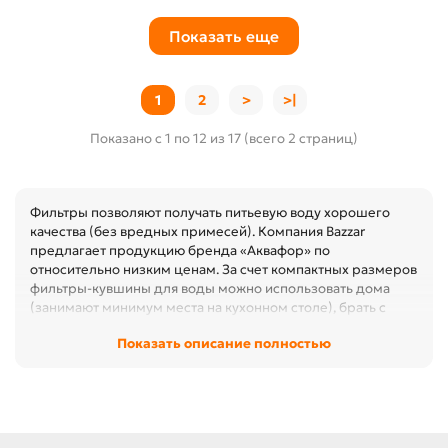
Показать еще
1
2
>
>|
Показано с 1 по 12 из 17 (всего 2 страниц)
Фильтры позволяют получать питьевую воду хорошего
качества (без вредных примесей). Компания Bazzar
предлагает продукцию бренда «Аквафор» по
относительно низким ценам. За счет компактных размеров
фильтры-кувшины для воды можно использовать дома
(занимают минимум места на кухонном столе), брать с
собой на дачу и отдых (легко помещаются в небольшую
Показать описание полностью
сумку). Они не требуют подключения к водопроводу — их
можно использовать в любом удобном месте.
Какие фильтры-кувшины мы
предлагаем?
В интернет-магазине Bazzar есть модели «Аквафор»