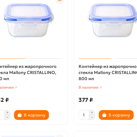
нтейнер из жаропрочного
Контейнер из жаропрочно
екла Mallony CRISTALLINO,
стекла Mallony CRISTALLIN
0 мл
800 мл
наличии ✓
В наличии ✓
2 ₽
377 ₽
В корзину
В корзину