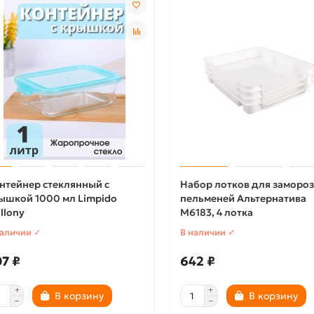
нтейнер стеклянный с
Набор лотков для заморо
ышкой 1000 мл Limpido
пельменей Альтернатива
llony
М6183, 4 лотка
наличии ✓
В наличии ✓
7 ₽
642 ₽
В корзину
В корзину