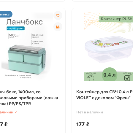
винка
нч-бокс, 1400мл, со
Контейнер для СВЧ 0.4 л P
оловыми приборами (ложка
VIOLET с декором "Фреш"
лка) PP/PS/TPR
наличии ✓
Нет в наличии
7 ₽
177 ₽