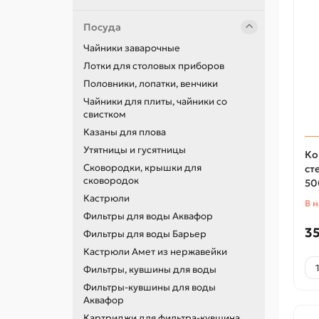
Посуда
Чайники заварочные
Лотки для столовых приборов
Половники, лопатки, венчики
Чайники для плиты, чайники со
свистком
Казаны для плова
Утятницы и гусятницы
Ко
Сковородки, крышки для
ст
сковородок
50
Кастрюли
В 
Фильтры для воды Аквафор
35
Фильтры для воды Барьер
Кастрюли Амет из нержавейки
Фильтры, кувшины для воды
Фильтры-кувшины для воды
Аквафор
Картриджи для фильтра-кувшина