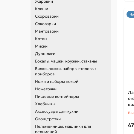
Жаровни
Ковши
Но
Скороварки
Соковарки
Мантоварки
Котлы
Миски
Дуршлаги
Бокалы, чашки, кружки, стаканы
Вилки, ложки, наборы столовых
приборов
Ножи и наборы ножей
Ножеточки
Ла
Пищевые контейнеры
ст
Хлебницы
ви
Аксессуары для кухни
В 
Овощерезки
47
Пельменницы, машинки для
пельменей