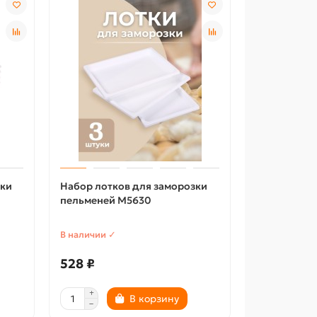
зки
Набор лотков для заморозки
пельменей М5630
В наличии ✓
528 ₽
В корзину