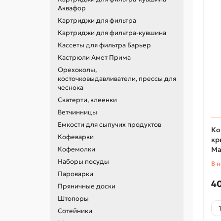
Аквафор
Картриджи для фильтра
Картриджи для фильтра-кувшина
Кассеты для фильтра Барьер
Кастрюли Амет Прима
Орехоколы,
косточковыдавливатели, прессы для
чеснока
Скатерти, клеенки
Ветчинницы
Емкости для сыпучих продуктов
Ко
Кофеварки
кр
Кофемолки
Ma
Наборы посуды
В 
Пароварки
40
Пряничные доски
Штопоры
Сотейники