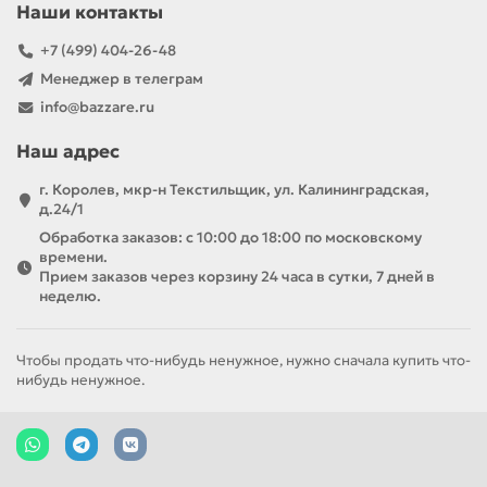
Наши контакты
+7 (499) 404-26-48
Менеджер в телеграм
info@bazzare.ru
Наш адрес
Ассортимент
г. Королев, мкр-н Текстильщик, ул. Калининградская,
д.24/1
В интернет-магазине Bazzar представлен большой выбор
Обработка заказов: с 10:00 до 18:00 по московскому
одноступенчатых и многоступенчатых фильтров торговой
времени.
марки «Аквафор». У нас можно купить:
Прием заказов через корзину 24 часа в сутки, 7 дней в
Компактный фильтр-кувшин, который можно
неделю.
хранить на боковой полке холодильника. В нашем
магазине продаются фильтрующие кувшины и
сменные кассеты к ним. Вы можете купить модули
Чтобы продать что-нибудь ненужное, нужно сначала купить что-
для хлорированной, жесткой или сильно
нибудь ненужное.
загрязненной воды, а также кассеты, сохраняющие
естественную минерализацию.
Многоступенчатую систему на основе механических
и сорбционных кассет. Механические
предварительные фильтры убирают нерастворимые