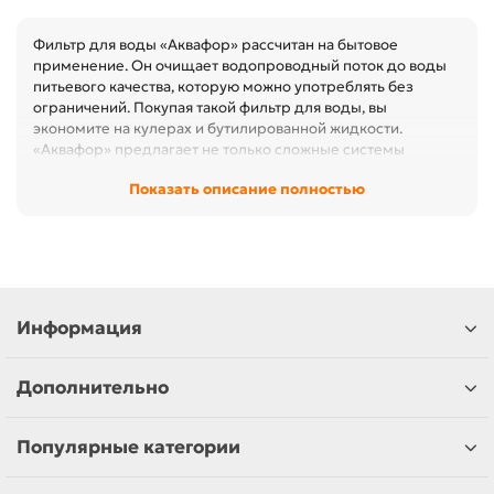
Фильтр для воды «Аквафор» рассчитан на бытовое
применение. Он очищает водопроводный поток до воды
питьевого качества, которую можно употреблять без
ограничений. Покупая такой фильтр для воды, вы
экономите на кулерах и бутилированной жидкости.
«Аквафор» предлагает не только сложные системы
фильтрации, которые врезаются в водопровод. В каталоге
Показать описание полностью
бренда есть простейшие фильтры-кувшины и системы
очистки, подключаемые к крану. Наши курьеры
доставляют покупки по Москве, ближнему Подмосковью в
течение 48 часов с момента заказа. Покупатели из других
регионов России забирают оплаченные товары в
отделениях СДЭК, DPD, ПЭК, «Деловые линии», КИТ,
«Почты России».
Информация
Дополнительно
Популярные категории