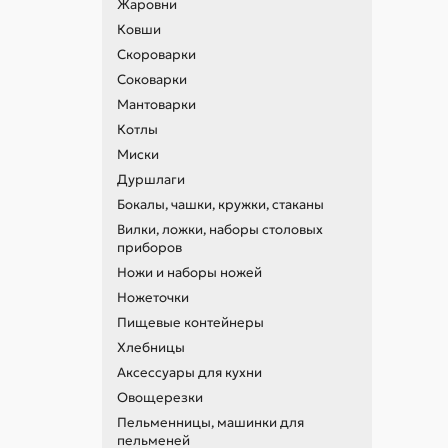
Жаровни
1,5
Ковши
О
Скороварки
Выб
Соковарки
«Б
Мантоварки
В 
Котлы
Миски
Дуршлаги
Бокалы, чашки, кружки, стаканы
Вилки, ложки, наборы столовых
Ча
приборов
и у
Ножи и наборы ножей
П
Ножеточки
Что
Пищевые контейнеры
уто
Хлебницы
Вы
Аксессуары для кухни
Овощерезки
Пельменницы, машинки для
пельменей