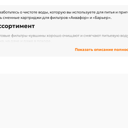
аботьтесь о чистоте воды, которую вы используете для питья и при
ть сменные картриджи для фильтров «Аквафор» и «Барьер».
ссортимент
товые фильтры-кувшины хорошо очищают и смягчают питьевую воду.
а, на даче и даже в походе.
ссеты или сменные модули представляют собой готовые к использ
Показать описание полно
типа они могут содержать:
активированный уголь;
ионообменную смолу;
частицы серебра;
уникальные фильтрующие материалы на основе микроволокна.
нас можно купить комплект сменных фильтров — 2-3 картриджа в одн
ак пользоваться?
ссеты имеют стандартные соединения, которые позволяют легко сня
вый. Этот процесс занимает не более 1 минуты. Картриджи для филь
езда в кувшинах. Это препятствует случайному попаданию нефильтр
едняя скорость очистки — 0,2 л/мин. Все картриджи имеют определ