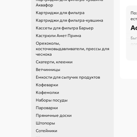
Аквафор
Картриджи для фильтра
Поз
ес
Картриджи для фильтра-кувшина
А
Кассеты для фильтра Барьер
Кастрюли Амет Прима
Бы
Орехоколы,
дом
косточковыдавливатели, прессы для
Ка
чеснока
от 
Скатерти, клеенки
Ветчинницы
Емкости для сыпучих продуктов
Кофеварки
Кофемолки
У 
Наборы посуды
К
Пароварки
Ка
Пряничные доски
но
Штопоры
гн
Сотейники
Ср