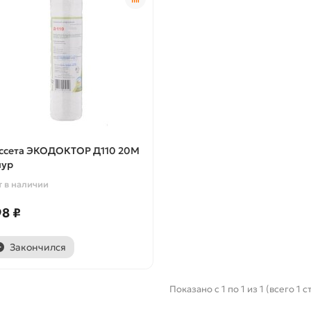
ссета ЭКОДОКТОР Д110 20М
ур
т в наличии
8 ₽
Закончился
Показано с 1 по 1 из 1 (всего 1 