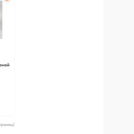
еней
страниц)