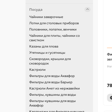
Посуда
Чайники заварочные
Лотки для столовых приборов
Половники, лопатки, венчики
Чайники для плиты, чайники со
свистком
Казаны для плова
Утятницы и гусятницы
Фи
Сковородки, крышки для
зе
сковородок
Не
Кастрюли
Фильтры для воды Аквафор
Фильтры для воды Барьер
78
Кастрюли Амет из нержавейки
Фильтры, кувшины для воды
Фильтры-кувшины для воды
Аквафор
Картриджи для фильтра-кувшина