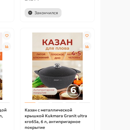
Закончился
дой
Казан с металлической
л,
крышкой Kukmara Granit ultra
кго65а, 6 л, антипригарное
покрытие