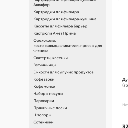
Аквафор
Картриджи для фильтра
Картриджи для фильтра-кувшина
Кассеты для фильтра Барьер
Кастрюли Амет Прима
Орехоколы,
косточковыдавливатели, прессы для
чеснока
Скатерти, клеенки
Ветчинницы
Емкости для сыпучих продуктов
Кофеварки
Ду
(г
Кофемолки
Наборы посуды
Пароварки
Не
Пряничные доски
Штопоры
Сотейники
32