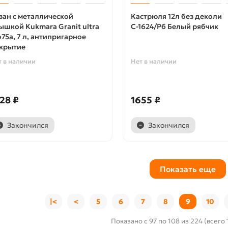
зан с металлической
Кастрюля 12л без деколи
ышкой Kukmara Granit ultra
С-1624/Рб Белый рябчик
о75а, 7 л, антипригарное
крытие
т в наличии
Нет в наличии
28 ₽
1655 ₽
Закончился
Закончился
Показать еще
|<
<
5
6
7
8
9
10
Показано с 97 по 108 из 224 (всего