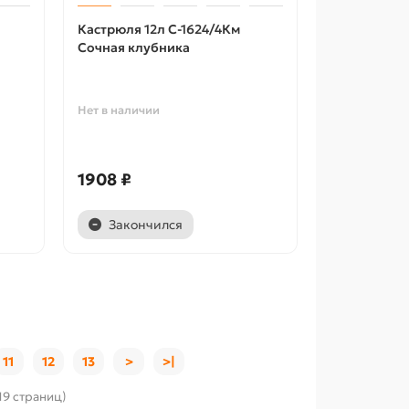
Кастрюля 12л С-1624/4Км
Сочная клубника
Нет в наличии
1908 ₽
Закончился
11
12
13
>
>|
 19 страниц)