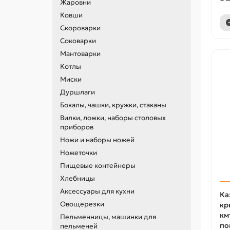
Жаровни
Ковши
Скороварки
Соковарки
Мантоварки
Котлы
Миски
Дуршлаги
Бокалы, чашки, кружки, стаканы
Вилки, ложки, наборы столовых
приборов
Ножи и наборы ножей
Ножеточки
Пищевые контейнеры
Хлебницы
Аксессуары для кухни
Ка
Овощерезки
кр
км
Пельменницы, машинки для
по
пельменей