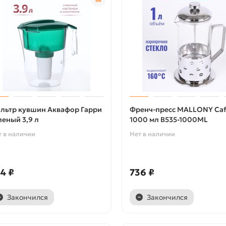
льтр кувшин Аквафор Гарри
Френч-пресс MALLONY Caf
леный 3,9 л
1000 мл B535-1000ML
т в наличии
Нет в наличии
4 ₽
736 ₽
Закончился
Закончился